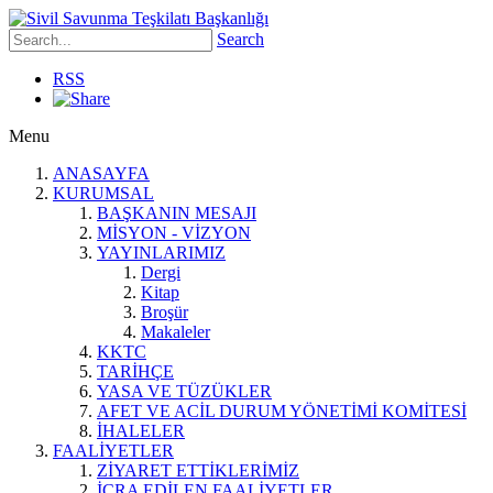
Search
RSS
Menu
ANASAYFA
KURUMSAL
BAŞKANIN MESAJI
MİSYON - VİZYON
YAYINLARIMIZ
Dergi
Kitap
Broşür
Makaleler
KKTC
TARİHÇE
YASA VE TÜZÜKLER
AFET VE ACİL DURUM YÖNETİMİ KOMİTESİ
İHALELER
FAALİYETLER
ZİYARET ETTİKLERİMİZ
İCRA EDİLEN FAALİYETLER