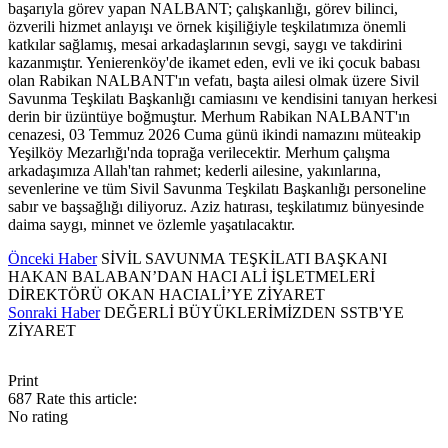
başarıyla görev yapan NALBANT; çalışkanlığı, görev bilinci,
özverili hizmet anlayışı ve örnek kişiliğiyle teşkilatımıza önemli
katkılar sağlamış, mesai arkadaşlarının sevgi, saygı ve takdirini
kazanmıştır. Yenierenköy'de ikamet eden, evli ve iki çocuk babası
olan Rabikan NALBANT'ın vefatı, başta ailesi olmak üzere Sivil
Savunma Teşkilatı Başkanlığı camiasını ve kendisini tanıyan herkesi
derin bir üzüntüye boğmuştur. Merhum Rabikan NALBANT'ın
cenazesi, 03 Temmuz 2026 Cuma günü ikindi namazını müteakip
Yeşilköy Mezarlığı'nda toprağa verilecektir. Merhum çalışma
arkadaşımıza Allah'tan rahmet; kederli ailesine, yakınlarına,
sevenlerine ve tüm Sivil Savunma Teşkilatı Başkanlığı personeline
sabır ve başsağlığı diliyoruz. Aziz hatırası, teşkilatımız bünyesinde
daima saygı, minnet ve özlemle yaşatılacaktır.
Önceki Haber
SİVİL SAVUNMA TEŞKİLATI BAŞKANI
HAKAN BALABAN’DAN HACI ALİ İŞLETMELERİ
DİREKTÖRÜ OKAN HACIALİ’YE ZİYARET
Sonraki Haber
DEĞERLİ BÜYÜKLERİMİZDEN SSTB'YE
ZİYARET
Print
687
Rate this article:
No rating