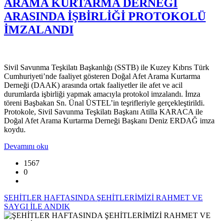
ARAMA KURTARMA DERNEĞİ
ARASINDA İŞBİRLİĞİ PROTOKOLÜ
İMZALANDI
Sivil Savunma Teşkilatı Başkanlığı (SSTB) ile Kuzey Kıbrıs Türk
Cumhuriyeti’nde faaliyet gösteren Doğal Afet Arama Kurtarma
Derneği (DAAK) arasında ortak faaliyetler ile afet ve acil
durumlarda işbirliği yapmak amacıyla protokol imzalandı. İmza
töreni Başbakan Sn. Ünal ÜSTEL’in teşrifleriyle gerçekleştirildi.
Protokole, Sivil Savunma Teşkilatı Başkanı Atilla KARACA ile
Doğal Afet Arama Kurtarma Derneği Başkanı Deniz ERDAĞ imza
koydu.
Devamını oku
1567
0
ŞEHİTLER HAFTASINDA ŞEHİTLERİMİZİ RAHMET VE
SAYGI İLE ANDIK