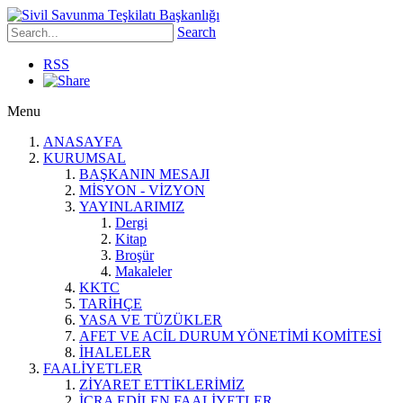
Search
RSS
Menu
ANASAYFA
KURUMSAL
BAŞKANIN MESAJI
MİSYON - VİZYON
YAYINLARIMIZ
Dergi
Kitap
Broşür
Makaleler
KKTC
TARİHÇE
YASA VE TÜZÜKLER
AFET VE ACİL DURUM YÖNETİMİ KOMİTESİ
İHALELER
FAALİYETLER
ZİYARET ETTİKLERİMİZ
İCRA EDİLEN FAALİYETLER