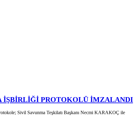
DA İŞBİRLİĞİ PROTOKOLÜ İMZALANDI
dı. Protokole; Sivil Savunma Teşkilatı Başkanı Necmi KARAKOÇ ile