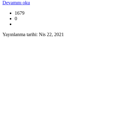
Devamını oku
1679
0
Yayınlanma tarihi: Nis 22, 2021
SİVİL SAVUNMA EKİPLERİNDEN DE
Sivil Savunma Teşkilatı Başkanlığı ekipleri, 22 Nisan Perşembe günü
Devamını oku
1461
0
Yayınlanma tarihi: Nis 16, 2021
SİVİL SAVUNMA TEŞKİLATI BAŞKAN
Sivil Savunma Teşkilatı Başkanlığı ekipleri, 16 Nisan Cuma günü B