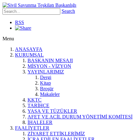
Search
RSS
Menu
ANASAYFA
KURUMSAL
BAŞKANIN MESAJI
MİSYON - VİZYON
YAYINLARIMIZ
Dergi
Kitap
Broşür
Makaleler
KKTC
TARİHÇE
YASA VE TÜZÜKLER
AFET VE ACİL DURUM YÖNETİMİ KOMİTESİ
İHALELER
FAALİYETLER
ZİYARET ETTİKLERİMİZ
İCRA EDİLEN FAALİYETLER