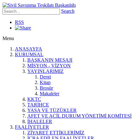
Search
RSS
Menu
ANASAYFA
KURUMSAL
BAŞKANIN MESAJI
MİSYON - VİZYON
YAYINLARIMIZ
Dergi
Kitap
Broşür
Makaleler
KKTC
TARİHÇE
YASA VE TÜZÜKLER
AFET VE ACİL DURUM YÖNETİMİ KOMİTESİ
İHALELER
FAALİYETLER
ZİYARET ETTİKLERİMİZ
İCRA EDİLEN FAALİYETLER