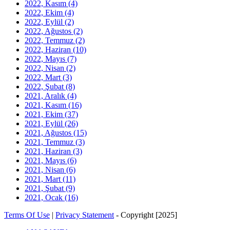
2022, Kasım
(4)
2022, Ekim
(4)
2022, Eylül
(2)
2022, Ağustos
(2)
2022, Temmuz
(2)
2022, Haziran
(10)
2022, Mayıs
(7)
2022, Nisan
(2)
2022, Mart
(3)
2022, Şubat
(8)
2021, Aralık
(4)
2021, Kasım
(16)
2021, Ekim
(37)
2021, Eylül
(26)
2021, Ağustos
(15)
2021, Temmuz
(3)
2021, Haziran
(3)
2021, Mayıs
(6)
2021, Nisan
(6)
2021, Mart
(11)
2021, Şubat
(9)
2021, Ocak
(16)
Terms Of Use
|
Privacy Statement
-
Copyright [2025]