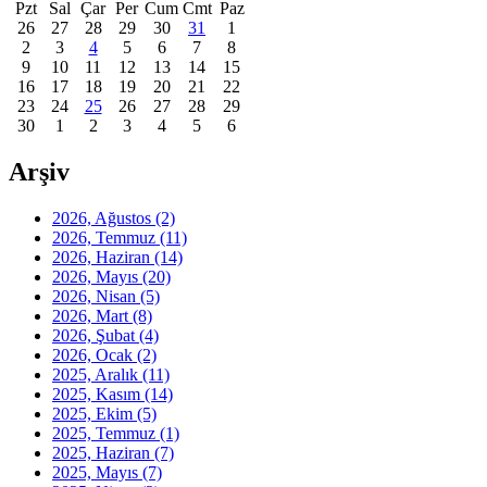
Pzt
Sal
Çar
Per
Cum
Cmt
Paz
26
27
28
29
30
31
1
2
3
4
5
6
7
8
9
10
11
12
13
14
15
16
17
18
19
20
21
22
23
24
25
26
27
28
29
30
1
2
3
4
5
6
Arşiv
2026, Ağustos
(2)
2026, Temmuz
(11)
2026, Haziran
(14)
2026, Mayıs
(20)
2026, Nisan
(5)
2026, Mart
(8)
2026, Şubat
(4)
2026, Ocak
(2)
2025, Aralık
(11)
2025, Kasım
(14)
2025, Ekim
(5)
2025, Temmuz
(1)
2025, Haziran
(7)
2025, Mayıs
(7)