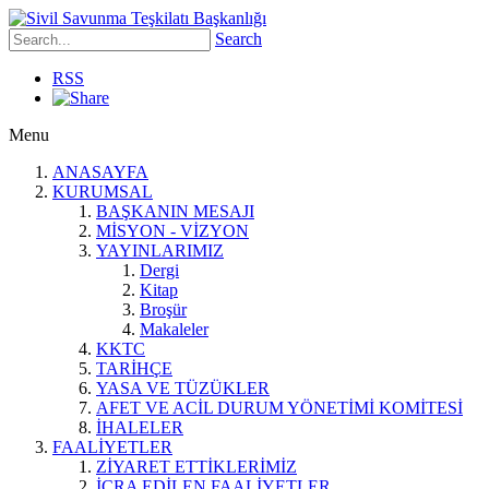
Search
RSS
Menu
ANASAYFA
KURUMSAL
BAŞKANIN MESAJI
MİSYON - VİZYON
YAYINLARIMIZ
Dergi
Kitap
Broşür
Makaleler
KKTC
TARİHÇE
YASA VE TÜZÜKLER
AFET VE ACİL DURUM YÖNETİMİ KOMİTESİ
İHALELER
FAALİYETLER
ZİYARET ETTİKLERİMİZ
İCRA EDİLEN FAALİYETLER