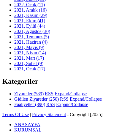
2022, Ocak
(11)
2021, Aralık
(16)
2021, Kasım
(29)
2021, Ekim
(41)
2021, Eylül
(44)
2021, Ağustos
(30)
2021, Temmuz
(5)
2021, Haziran
(4)
2021, Mayıs
(9)
2021, Nisan
(14)
2021, Mart
(17)
2021, Şubat
(9)
2021, Ocak
(17)
Kategoriler
Ziyaretler
(589)
RSS
Expand/Collapse
Gidilen Ziyaretler
(250)
RSS
Expand/Collapse
Faaliyetler
(390)
RSS
Expand/Collapse
Terms Of Use
|
Privacy Statement
-
Copyright [2025]
ANASAYFA
KURUMSAL