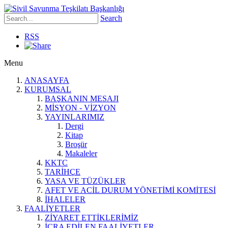
Search
RSS
Menu
ANASAYFA
KURUMSAL
BAŞKANIN MESAJI
MİSYON - VİZYON
YAYINLARIMIZ
Dergi
Kitap
Broşür
Makaleler
KKTC
TARİHÇE
YASA VE TÜZÜKLER
AFET VE ACİL DURUM YÖNETİMİ KOMİTESİ
İHALELER
FAALİYETLER
ZİYARET ETTİKLERİMİZ
İCRA EDİLEN FAALİYETLER