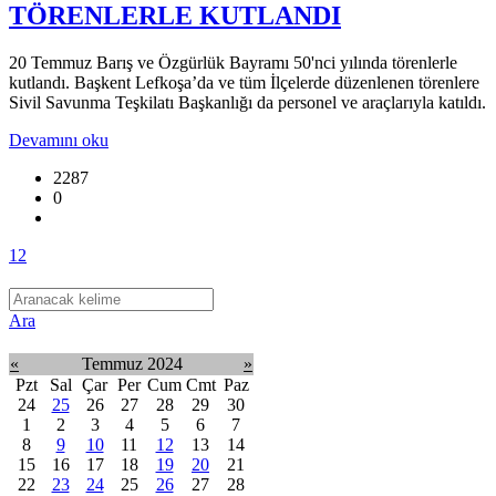
TÖRENLERLE KUTLANDI
20 Temmuz Barış ve Özgürlük Bayramı 50'nci yılında törenlerle
kutlandı. Başkent Lefkoşa’da ve tüm İlçelerde düzenlenen törenlere
Sivil Savunma Teşkilatı Başkanlığı da personel ve araçlarıyla katıldı.
Devamını oku
2287
0
1
2
Ara
«
Temmuz 2024
»
Pzt
Sal
Çar
Per
Cum
Cmt
Paz
24
25
26
27
28
29
30
1
2
3
4
5
6
7
8
9
10
11
12
13
14
15
16
17
18
19
20
21
22
23
24
25
26
27
28